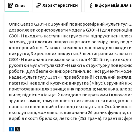
Характеристики
Інформація для 
Опис
Опис Ganzo G301-H: Зручний повнорозмірний мультитул G3
дозволяє використовувати модель G301-H для повноцінно
G301-H входять наступні інструменти: підпружинені плоск
заточку, дві плоских викрутки різного розміру, пилу по 
консервний ніж. Також в комплект даної моделі входити к
викрутки, 3 хрестових викрутки, 3 шестигранних ключа н
G301-H виконані з нержавіючої сталі 440С. Біти, що входя
рукоятки мультитула G301-H мають структурну поверхню,
роботи. Для безпеки використання, всі інструменти мод
надає мультитулу G301-H привабливий і стильний вигляд.
пасатижі; невеликі кусачки; викрутка ( мінус ), зручний 
пристосування для зачищення проводів; маленька, але зр
шило; підвісне кільце; 2 насадок з викрутками і ключам
зручних замків, тому повністю виключається випадкове 
повністю впевнений в безпеці експлуатації. Особливості :
експлуатації; можливість виконання 26 різних функцій; 
виріб в якості брелока; легкість (253 грама). Гарантія : фі