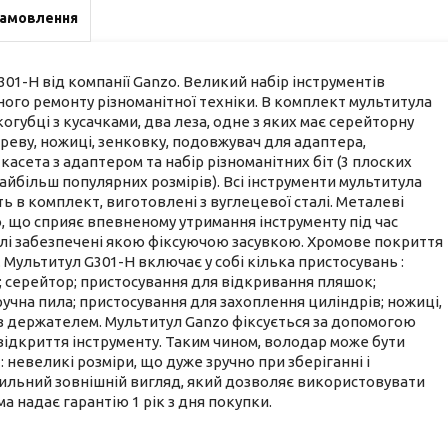
замовлення
01-H від компанії Ganzo. Великий набір інструментів
го ремонту різноманітної техніки. В комплект мультитула
огубці з кусачками, два леза, одне з яких має серейторну
дереву, ножиці, зенковку, подовжувач для адаптера,
асета з адаптером та набір різноманітних біт (3 плоских
айбільш популярних розмірів). Всі інструменти мультитула
ть в комплект, виготовлені з вуглецевої сталі. Металеві
 що сприяє впевненому утримання інструменту під час
елі забезпечені якою фіксуючою засувкою. Хромове покриття
 Мультитул G301-H включає у собі кілька пристосувань :
ніж; серейтор; пристосування для відкривання пляшок;
учна пила; пристосування для захоплення циліндрів; ножиці,
и з держателем. Мультитул Ganzo фіксується за допомогою
відкриття інструменту. Таким чином, володар може бути
 невеликі розміри, що дуже зручно при зберіганні і
стильний зовнішній вигляд, який дозволяє використовувати
рма надає гарантію 1 рік з дня покупки.