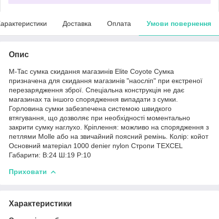
арактеристики
Доставка
Оплата
Умови повернення
Опис
M-Tac сумка скидання магазинів Elite Coyote Сумка
призначена для скидання магазинів "наосліп" при екстреної
перезарядження зброї. Спеціальна конструкція не дає
магазинах та іншого спорядження випадати з сумки.
Горловина сумки забезпечена системою швидкого
втягування, що дозволяє при необхідності моментально
закрити сумку наглухо. Кріплення: можливо на спорядження з
петлями Molle або на звичайний поясний ремінь. Колір: койот
Основний матеріал 1000 denier nylon Стропи TEXCEL
Габарити: В:24 Ш:19 Р:10
Приховати
Характеристики