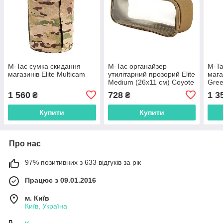
M-Tac сумка скидання
M-Tac органайзер
M-Ta
магазинів Elite Multicam
утилітарний прозорий Elite
мага
Medium (26х11 см) Coyote
Gre
1 560
728
1 3
₴
₴
Купити
Купити
Про нас
97% позитивних з 633 відгуків за рік
Працює з 09.01.2016
м. Київ
Київ, Україна