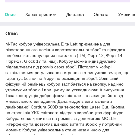
Опис
Характеристики
Доставка
Оплата
Умови п
Опис
M-Тас кобура універсальна Elite Left призначена для
лівостороннього носіння короткоствольної зброї та підходить
під більшість популярних пістолетів (ПМ, Форт-12, Форт-14,
Форт-17, Glock 17 та інші). Кобуру можна індивідуально
підлаштувати під розмір своєї зброї. Пістолет у кобурі
закріплюється регульованою стропою та липучкою велкро, що
гарантує безпечне й зручне розміщення зброї. Зовнішній
фіксуючий ремінець кобури застібається на кнопку, надійно
утримуючи зброю і при цьому не ускладнюючи її вилучення.
Така конструкція добре фіксує пістолет та захищає його від
мимовільного випадання. Дана модель виготовлена з
ламінованої Cordura 500D за технологією Laser Cut. Кнопка
на стропі від YKK світового лідера з виробництва фурнітури.
Кобура легко кріпиться на ремінь за допомогою MOLLE
інтерфейсу та дозволяє швидко витягти зброю у потрібний
момент. Кобура універсальна стане незамінною для