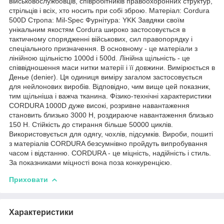
військовослужбовців, співробітників правоохоронних структур,
стрільців і всіх, хто носить при собі зброю. Матеріал: Cordura
500D Стропа: Mil-Spec Фурнітура: YKK Завдяки своїм
унікальним якостям Cordura широко застосовується в
тактичному спорядженні військових, сил правопорядку і
спеціального призначення. В основному - це матеріали з
лінійною щільністю 1000d і 500d. Лінійна щільність - це
співвідношення маси нитки матерії і її довжини. Вимірюється в
Денье (denier). Ця одиниця виміру загалом застосовується
для нейлонових виробів. Відповідно, чим вище цей показник,
тим щільніша і важча тканина. Фізико-технічні характеристики
CORDURA 1000D дуже високі, розривне навантаження
становить близько 3000 Н, роздираюче навантаження близько
150 Н. Стійкість до стирання більше 50000 циклів.
Використовується для одягу, чохлів, підсумків. Вироби, пошиті
з матеріалів CORDURA безсумнівно пройдуть випробування
часом і відстанню. CORDURA - це міцність, надійність і стиль.
За показниками міцності вона поза конкуренцією.
Приховати
Характеристики