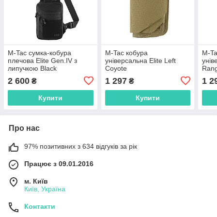
M-Tac сумка-кобура
M-Tac кобура
M-Ta
плечова Elite Gen.IV з
універсальна Elite Left
унів
липучкою Black
Coyote
Rang
2 600
1 297
1 2
₴
₴
Купити
Купити
Про нас
97% позитивних з 634 відгуків за рік
Працює з 09.01.2016
м. Київ
Київ, Україна
Контакти