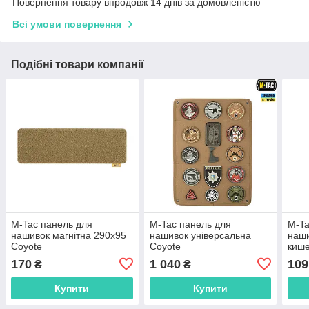
Повернення товару впродовж 14 днів за домовленістю
Всі умови повернення
Подібні товари компанії
M-Tac панель для
M-Tac панель для
M-Ta
нашивок магнітна 290х95
нашивок універсальна
наши
Coyote
Coyote
кише
Blac
170
1 040
109
₴
₴
Купити
Купити