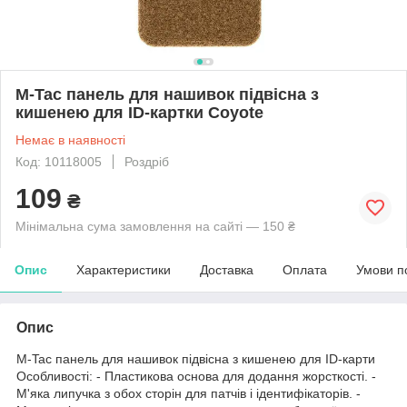
M-Tac панель для нашивок підвісна з
кишенею для ID-картки Coyote
Немає в наявності
Код: 10118005
Роздріб
109
₴
Мінімальна сума замовлення на сайті — 150 ₴
Опис
Характеристики
Доставка
Оплата
Умови п
Опис
M-Tac панель для нашивок підвісна з кишенею для ID-карти
Особливості: - Пластикова основа для додання жорсткості. -
М'яка липучка з обох сторін для патчів і ідентифікаторів. -