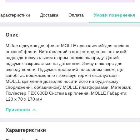
арактеристики
Доставка
Оплата
Умови повернення
Опис
M-Tac підсумок для фляги MOLLE призначений для носіння
похідної фляги. Виготовлений з поліестеру, зовні покритий
водовідштовхувальним шаром полівінілхлориду. Даний
підсумок закривається на дві кнопки. Знизу є люверс для
відводу вологи. Підсумок прошитий посиленим швом, що
запобігає пошкодженню і збільшує термін експлуатації.
MOLLE кріплення дозволяє носити його на будь-якому
спорядженні, обладнаному MOLLE платформами. Матеріал:
Поліестер ПВХ 600D Система кріплення: MOLLE Габарити:
120 х 70 х 170 мм
Приховати
Характеристики