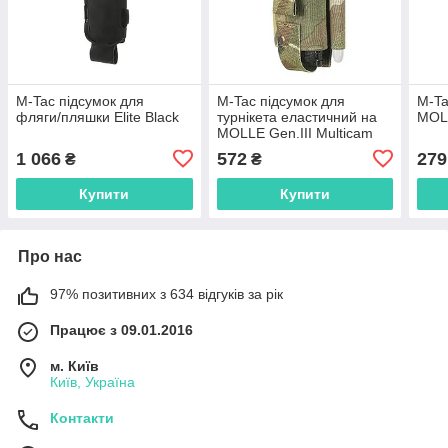
M-Tac підсумок для
M-Tac підсумок для
M-Ta
фляги/пляшки Elite Black
турнікета еластичний на
MOLL
MOLLE Gen.III Multicam
1 066
572
279
₴
₴
Купити
Купити
Про нас
97% позитивних з 634 відгуків за рік
Працює з 09.01.2016
м. Київ
Київ, Україна
Контакти