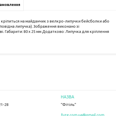
замовлення
ий кріпиться на майданчик з велкро-липучки бейсболки або
дповідна липучка). Зображення виконано зі
і. Габарити: 80 х 25 мм Додатково: Липучка для кріплення
21-28
"Фітіль"
fuze.com.ua@gmail.com