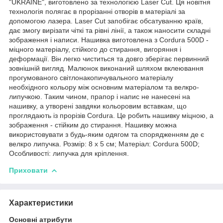
"UKRAINE", виготовлено за технологією Laser Cut. Ця новітня
технологія полягає в прорізанні отворів в матеріалі за
допомогою лазера. Laser Cut запобігає обсатуванню країв,
дає змогу вирізати чіткі та рівні лінії, а також наносити складні
зображення і написи. Нашивка виготовлена з Cordura 500D -
міцного матеріалу, стійкого до стирання, вигоряння і
деформації. Він легко чиститься та довго зберігає первинний
зовнішній вигляд. Малюнок виконаний шляхом вклеювання
прогумованого світлонакопичувального матеріалу
необхідного кольору між основним матеріалом та велкро-
липучкою. Таким чином, прапор і напис не нанесені на
нашивку, а утворені завдяки кольоровим вставкам, що
проглядають із прорізів Cordura. Це робить нашивку міцною, а
зображення - стійким до стирання. Нашивку можна
використовувати з будь-яким одягом та спорядженням де є
велкро липучка. Розмір: 8 x 5 см; Матеріал: Cordura 500D;
Особливості: липучка для кріплення.
Приховати
Характеристики
Основні атрибути