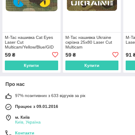
M-Tac нашивка Cat Eyes
M-Tac нашивка Ukraine
M-Ta
Laser Cut
скрізна 25х80 Laser Cut
Lase
Multicam/Yellow/Blue/GID
Multicam
59
59
91
₴
₴
Купити
Купити
Про нас
97% позитивних з 633 відгуків за рік
Працює з 09.01.2016
м. Київ
Київ, Україна
Контакти