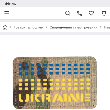
Фітіль
Товари та послуги
Спорядження та екіпірування
Наш