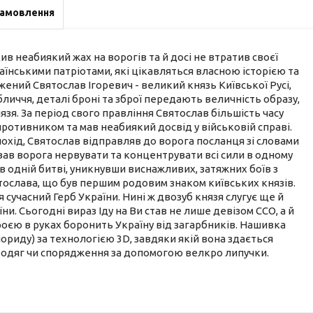
замовлення
див неабиякий жах на ворогів та й досі не втратив своєї
аїнськими патріотами, які цікавляться власною історією та
ений Святослав Ігоревич - великий князь Київської Русі,
бличчя, деталі броні та зброї передають величність образу,
язя. За період свого правління Святослав більшість часу
ротивником та мав неабиякий досвід у військовій справі.
 похід, Святослав відправляв до ворога посланця зі словами
ував ворога нервувати та концентрувати всі сили в одному
в одній битві, уникнувши виснажливих, затяжних боїв з
тослава, що був першим родовим знаком київських князів.
сучасний Герб України. Нині ж двозуб князя слугує ще й
. Сьогодні вираз Іду на Ви став не лише девізом ССО, а й
броєю в руках боронить Україну від загарбників. Нашивка
ориду) за технологією 3D, завдяки якій вона здається
а одяг чи спорядження за допомогою велкро липучки.