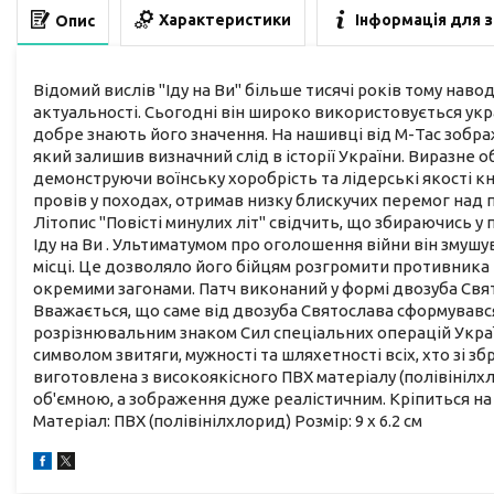
Характеристики
Інформація для 
Опис
Відомий вислів "Іду на Ви" більше тисячі років тому наво
актуальності. Сьогодні він широко використовується укр
добре знають його значення. На нашивці від М-Тас зображ
який залишив визначний слід в історії України. Виразне о
демонструючи воїнську хоробрість та лідерські якості кн
провів у походах, отримав низку блискучих перемог над п
Літопис "Повісті минулих літ" свідчить, що збираючись у
Іду на Ви . Ультиматумом про оголошення війни він змуш
місці. Це дозволяло його бійцям розгромити противника 
окремими загонами. Патч виконаний у формі двозуба Свя
Вважається, що саме від двозуба Святослава сформувався 
розрізнювальним знаком Сил спеціальних операцій України
символом звитяги, мужності та шляхетності всіх, хто зі з
виготовлена з високоякісного ПВХ матеріалу (полівінілхл
об'ємною, а зображення дуже реалістичним. Кріпиться н
Матеріал: ПВХ (полівінілхлорид) Розмір: 9 х 6.2 см