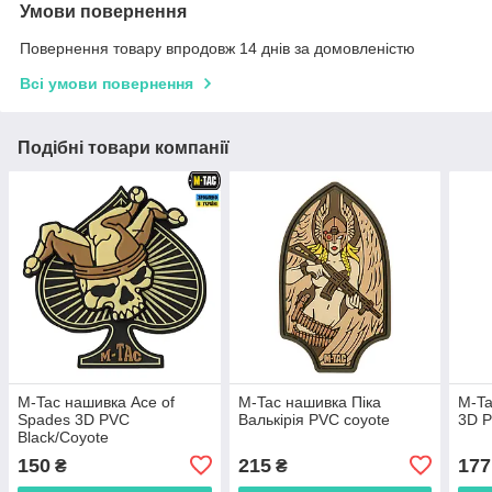
Умови повернення
Повернення товару впродовж 14 днів за домовленістю
Всі умови повернення
Подібні товари компанії
M-Tac нашивка Ace of
M-Tac нашивка Піка
M-Ta
Spades 3D PVC
Валькірія PVC coyote
3D P
Black/Coyote
150
215
177
₴
₴