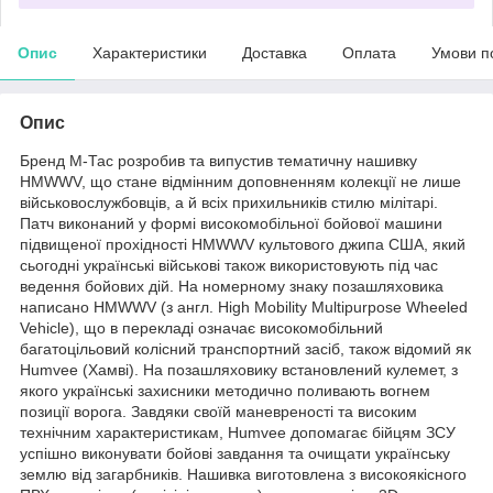
Опис
Характеристики
Доставка
Оплата
Умови п
Опис
Бренд М-Тас розробив та випустив тематичну нашивку
HMWWV, що стане відмінним доповненням колекції не лише
військовослужбовців, а й всіх прихильників стилю мілітарі.
Патч виконаний у формі високомобільної бойової машини
підвищеної прохідності HMWWV культового джипа США, який
сьогодні українські військові також використовують під час
ведення бойових дій. На номерному знаку позашляховика
написано HMWWV (з англ. High Mobility Multipurpose Wheeled
Vehicle), що в перекладі означає високомобільний
багатоцільовий колісний транспортний засіб, також відомий як
Humvee (Хамві). На позашляховику встановлений кулемет, з
якого українські захисники методично поливають вогнем
позиції ворога. Завдяки своїй маневреності та високим
технічним характеристикам, Humvee допомагає бійцям ЗСУ
успішно виконувати бойові завдання та очищати українську
землю від загарбників. Нашивка виготовлена з високоякісного