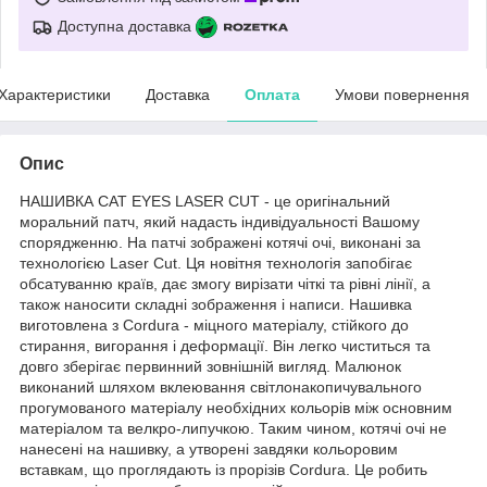
Доступна доставка
Характеристики
Доставка
Оплата
Умови повернення
Опис
НАШИВКА CAT EYES LASER CUT - це оригінальний
моральний патч, який надасть індивідуальності Вашому
спорядженню. На патчі зображені котячі очі, виконані за
технологією Laser Cut. Ця новітня технологія запобігає
обсатуванню країв, дає змогу вирізати чіткі та рівні лінії, а
також наносити складні зображення і написи. Нашивка
виготовлена з Cordura - міцного матеріалу, стійкого до
стирання, вигорання і деформації. Він легко чиститься та
довго зберігає первинний зовнішній вигляд. Малюнок
виконаний шляхом вклеювання світлонакопичувального
прогумованого матеріалу необхідних кольорів між основним
матеріалом та велкро-липучкою. Таким чином, котячі очі не
нанесені на нашивку, а утворені завдяки кольоровим
вставкам, що проглядають із прорізів Cordura. Це робить