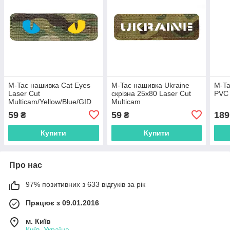
M-Tac нашивка Cat Eyes
M-Tac нашивка Ukraine
M-Ta
Laser Cut
скрізна 25х80 Laser Cut
PVC 
Multicam/Yellow/Blue/GID
Multicam
59
59
189
₴
₴
Купити
Купити
Про нас
97% позитивних з 633 відгуків за рік
Працює з 09.01.2016
м. Київ
Київ, Україна