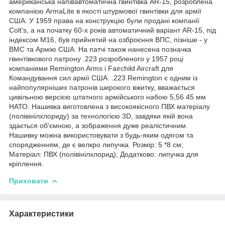
американська напівавтоматична гвинтівка AR-15, розроблена
компанією ArmaLite в якості штурмової гвинтівки для армії
США. У 1959 права на конструкцію були продані компанії
Colt's, а на початку 60-х років автоматичний варіант AR-15, під
індексом М16, був прийнятий на озброєння ВПС, пізніше - у
ВМС та Армію США. На патчі також нанесена позначка
гвинтівкового патрону .223 розробленого у 1957 році
компаніями Remington Arms і Fairchild Aircraft для
Командування сил армії США. .223 Remington є одним із
найпопулярніших патронів широкого вжитку, вважається
цивільною версією штатного армійського набою 5,56 45 мм
НАТО. Нашивка виготовлена з високоякісного ПВХ матеріалу
(полівінілхлориду) за технологією 3D, завдяки якій вона
здається об'ємною, а зображення дуже реалістичним.
Нашивку можна використовувати з будь-яким одягом та
спорядженням, де є велкро липучка. Розмір: 5 *8 см;
Матеріал: ПВХ (полівінілхлорид); Додатково: липучка для
кріплення.
Приховати
Характеристики