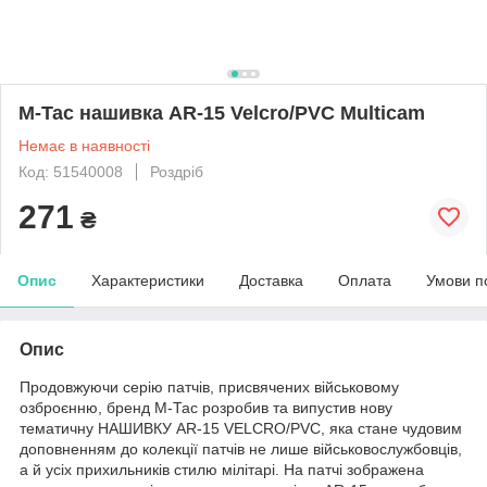
M-Tac нашивка AR-15 Velcro/PVC Multicam
Немає в наявності
Код: 51540008
Роздріб
271
₴
Опис
Характеристики
Доставка
Оплата
Умови п
Опис
Продовжуючи серію патчів, присвячених військовому
озброєнню, бренд М-Тас розробив та випустив нову
тематичну НАШИВКУ AR-15 VELCRO/PVC, яка стане чудовим
доповненням до колекції патчів не лише військовослужбовців,
а й усіх прихильників стилю мілітарі. На патчі зображена