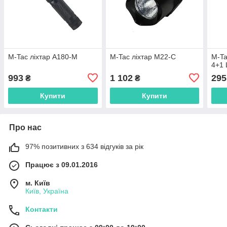
M-Tac ліхтар A180-M
M-Tac ліхтар M22-C
M-Ta
4+1 
993
1 102
295
₴
₴
Купити
Купити
Про нас
97% позитивних з 634 відгуків за рік
Працює з 09.01.2016
м. Київ
Київ, Україна
Контакти