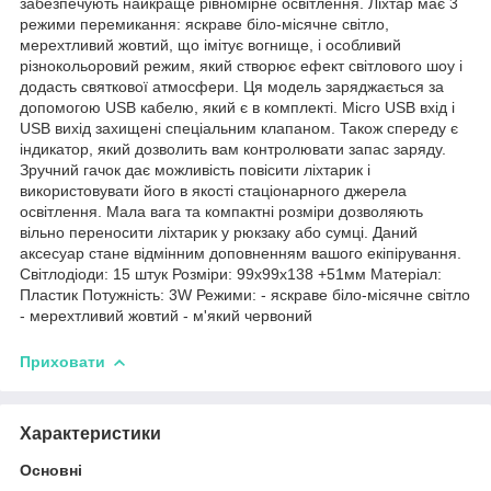
забезпечують найкраще рівномірне освітлення. Ліхтар має 3
режими перемикання: яскраве біло-місячне світло,
мерехтливий жовтий, що імітує вогнище, і особливий
різнокольоровий режим, який створює ефект світлового шоу і
додасть святкової атмосфери. Ця модель заряджається за
допомогою USB кабелю, який є в комплекті. Micro USB вхід і
USB вихід захищені спеціальним клапаном. Також спереду є
індикатор, який дозволить вам контролювати запас заряду.
Зручний гачок дає можливість повісити ліхтарик і
використовувати його в якості стаціонарного джерела
освітлення. Мала вага та компактні розміри дозволяють
вільно переносити ліхтарик у рюкзаку або сумці. Даний
аксесуар стане відмінним доповненням вашого екіпірування.
Світлодіоди: 15 штук Розміри: 99x99x138 +51мм Матеріал:
Пластик Потужність: 3W Режими: - яскраве біло-місячне світло
- мерехтливий жовтий - м'який червоний
Приховати
Характеристики
Основні