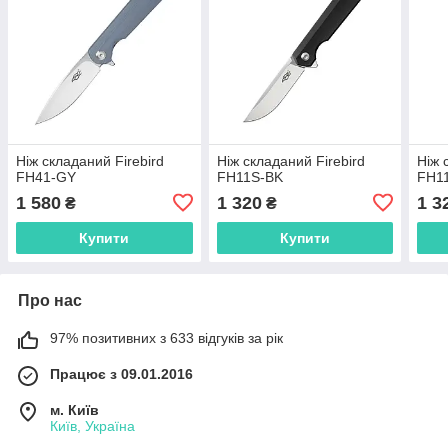
Ніж складаний Firebird
Ніж складаний Firebird
Ніж 
FH41-GY
FH11S-BK
FH1
1 580
1 320
1 3
₴
₴
Купити
Купити
Про нас
97% позитивних з 633 відгуків за рік
Працює з 09.01.2016
м. Київ
Київ, Україна