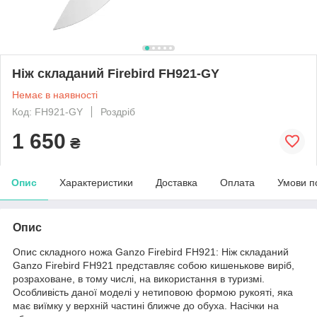
Ніж складаний Firebird FH921-GY
Немає в наявності
Код: FH921-GY
Роздріб
1 650
₴
Опис
Характеристики
Доставка
Оплата
Умови п
Опис
Опис складного ножа Ganzo Firebird FH921: Ніж складаний
Ganzo Firebird FH921 представляє собою кишенькове виріб,
розраховане, в тому числі, на використання в туризмі.
Особливість даної моделі у нетиповою формою рукояті, яка
має виїмку у верхній частині ближче до обуха. Насічки на