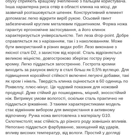
обуху сприяють кращому зчепленню з пальцем користувача.
Інша характерна риса отвір в області клинка на місці, де
зазвичай розташовується шпенек. Конструктивний елемент
допомагає легко відкрити виріб рукою. Осьовий гвинт
забезпечений круглим металевим підшипником. Форма ножа
гарантує ергономічне застосування, а його клинок
характеризується універсальністю. Тип леза drop-point. Добре
справляється як з нарізанням, так і з наколюванням. Може
бути використаний в різних видах робіт. Лезо виконане з
якісної сталі D2, з захистом від корозії. Сталь відрізняється
великою міцністю, довгостроково зберігає гостру ріжучу
кромку. Легко піддається загостренню. Гострота кромки
виходить за рахунок вмісту в сталі більш як 0,5% вуглецю. Для
підвищення корозійної стійкості включені легуючі добавки, такі
як хром і нікель. Твердість клинка оцінюється в 60 одиниць по
Роквеллу, плюс-мінус. Це чудовий показник для ножовий
продукції. Дуже стійкий до пошкоджень, міцний, зносостійкий
ніж. Витримує умови вологості, оскільки сталь практично не
піддається іржавінню. З такими характеристиками модель
стає відмінним вибором для використання в активному
відпочинку. Ручка ножа виготовлена з матеріалу G10.
Склотекстоліт, має стійкість до різного роду зовнішніх впливів.
Непогано піддається фарбуванню, захищений від ударів,
впливу високих температур, від вологи. Простий у догляді