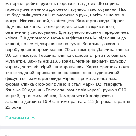
матеріал, робить рукоять шорсткою на дотик. Що сприяє
гарному зчепленню з долонею і зручності застосування. Ніж
не буде зміщуватися і не вислизне з руки, навіть якщо вона
мокра. Ніж складаний, з фіксацією. Замок різновиди Flipper.
Відмінна механіка, легко розкривається і закривається,
безпечний у застосуванні. Для зручного носіння передбачена
кліпса. З її допомогою можна зафіксувати ніж, підвісивши до
кишені, на поясі, закріпивши на сумці. Загальна довжина
виробу досягає трохи менше 20 сантиметрів. Довжина клинка
8,6 сантиметри. Товщина клинка становить три з половиною
міліметри. Важить ніж 113,5 грама. Чотири варіанти кольору
чорний, зелений, сірий і помаранчевий. Характеристики ножа:
тип складаний; призначення на кожен день, туристичний;
фіксується; замок різновиди Flipper; пряма заточка леза;
форма клинка drop-point; лезо із сталі марки D2; твердість
близько 60 одиниць Роквелла; захист від корозії; ручка з G10;
міцний, ергономічний ніж; Помаранчевий колір рукояті;
загальна довжина 19,9 сантиметра; вага 113,5 грама; гарантія
25 років.
Приховати