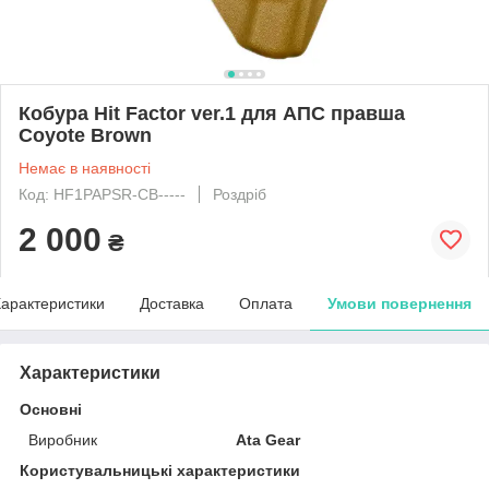
Кобура Hit Factor ver.1 для АПС правша
Coyote Brown
Немає в наявності
Код: HF1PAPSR-CB-----
Роздріб
2 000
₴
арактеристики
Доставка
Оплата
Умови повернення
Характеристики
Основні
Виробник
Ata Gear
Користувальницькі характеристики