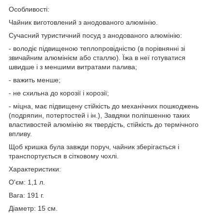
Особливості:
Чайник виготовлений з анодованого алюмінію.
Сучасний туристичний посуд з анодованого алюмінію:
- володіє підвищеною теплопровідністю (в порівнянні зі
звичайним алюмінієм або сталлю). Їжа в неї готуватися
швидше і з меншими витратами палива;
- важить менше;
- не схильна до корозії і корозії;
- міцна, має підвищену стійкість до механічних пошкоджень
(подряпин, потертостей і ін.), Завдяки поліпшенню таких
властивостей алюмінію як твердість, стійкість до термічного
впливу.
Щоб кришка була завжди поруч, чайник зберігається і
транспортується в сітковому чохлі.
Характеристики:
О'єм: 1,1 л.
Вага: 191 г.
Діаметр: 15 см.