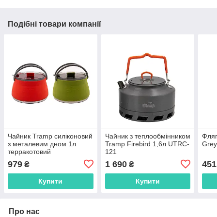
Подібні товари компанії
Чайник Tramp силіконовий
Чайник з теплообмінником
Фляг
з металевим дном 1л
Tramp Firebird 1,6л UTRC-
Gre
терракотовий
121
979
1 690
451
₴
₴
Купити
Купити
Про нас