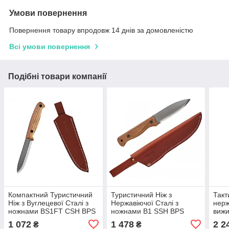
Умови повернення
Повернення товару впродовж 14 днів за домовленістю
Всі умови повернення
Подібні товари компанії
Компактний Туристичний
Туристичний Ніж з
Такт
Ніж з Вуглецевої Сталі з
Нержавіючої Сталі з
нерж
ножнами BS1FT CSH BPS
ножнами B1 SSH BPS
вижи
Knives
Knives
Citi
1 072
1 478
2 2
₴
₴