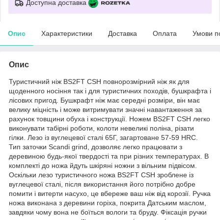
Доступна доставка
Опис
Характеристики
Доставка
Оплата
Умови п
Опис
Туристичний ніж BS2FT CSH повнорозмірний ніж як для
щоденного носіння так і для туристичних походів, бушкрафта і
лісових пригод. Бушкрафт ніж має середні розміри, він має
велику міцність і може витримувати значні навантаження за
рахунок товщини обуха і конструкції. Ножем BS2FT CSH легко
виконувати табірні роботи, колоти невеликі поліна, різати
гілки. Лезо із вуглецевої сталі 65Г, загартоване 57-59 HRC.
Тип заточки Scandi grind, дозволяє легко працювати з
деревиною будь-якої твердості та при різних температурах. В
комплекті до ножа йдуть шкіряні ножни з вільним підвісом.
Оскільки лезо туристичного ножа BS2FT CSH зроблене із
вуглецевої сталі, після використання його потрібно добре
помити і витерти насухо, це вбереже ваш ніж від корозії. Ручка
ножа виконана з деревини горіха, покрита Датським маслом,
завдяки чому вона не боїться вологи та бруду. Фіксація ручки