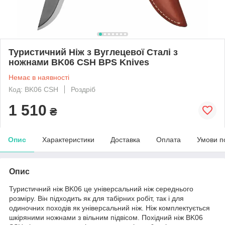
Туристичний Ніж з Вуглецевої Сталі з
ножнами BK06 CSH BPS Knives
Немає в наявності
Код: BK06 CSH
Роздріб
1 510
₴
Опис
Характеристики
Доставка
Оплата
Умови п
Опис
Туристичний ніж BK06 це універсальний ніж середнього
розміру. Він підходить як для табірних робіт, так і для
одиночних походів як універсальний ніж. Ніж комплектується
шкіряними ножнами з вільним підвісом. Похідний ніж BK06