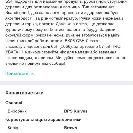
SSH підходить для нарізання продуктів, рубки гілок, стругання
деревини для розпалювання вогнища. Тип заточування
Scandi grind, дозволяє легко працювати з деревиною будь-
якої твердості і за різних температур. Ручка ножа виконана з
деревини горіха, покрита Данською олією, що дозволяє
туристичному ножу не боятися вологи та бруду. Завдяки
округлій формі рукоятки ножа, рука не втомлюється навіть
після тривалої роботи ножем. BK06 CSH Лезо з
високовуглицевої сталі 65Г (1066), загартоване 57-59 HRC.
УВАГА ! Не використовуйте ніж для нападу або завдання
шкоди людям, тваринам. Ми здійснюємо продаж наших ножів
виключно повнолітнім особам!
Приховати
Характеристики
Основні
Виробник
BPS Knives
Користувальницькі характеристики
Колір
Brown