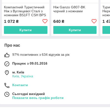
Компактний Туристичний
Ніж Ganzo G807-BK
Тури
Ніж з Вуглецевої Сталі з
чорний з ножнами
Нерж
ножнами BS1FT CSH BPS
нож
Knives
Kniv
1 072
640
1 4
₴
₴
Купити
Купити
Про нас
97% позитивних з 634 відгуків за рік
Працює з 09.01.2016
м. Київ
Київ, Україна
Контакти
Сьогодні вихідний
Показати весь графік роботи