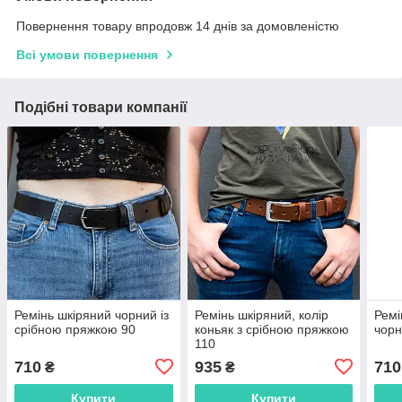
Повернення товару впродовж 14 днів за домовленістю
Всі умови повернення
Подібні товари компанії
Ремінь шкіряний чорний із
Ремінь шкіряний, колір
Ремі
срібною пряжкою 90
коньяк з срібною пряжкою
чор
110
710
935
710
₴
₴
Купити
Купити