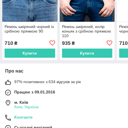
Ремінь шкіряний чорний із
Ремінь шкіряний, колір
Ремі
срібною пряжкою 90
коньяк з срібною пряжкою
чор
110
710
935
710
₴
₴
Купити
Купити
Про нас
97% позитивних з 634 відгуків за рік
Працює з 09.01.2016
м. Київ
Київ, Україна
Контакти
Сьогодні вихідний