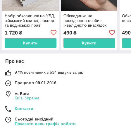
Набір обкладинок на УБД,
Обкладинка на
Обкл
військовий квиток, паспорт
посвідчення особи з
посв
та водійських прав
інвалідністю внаслідок
марсала
війни марсала
1 720
490
490
₴
₴
Купити
Купити
Про нас
97% позитивних з 634 відгуків за рік
Працює з 09.01.2016
м. Київ
Київ, Україна
Контакти
Сьогодні вихідний
Показати весь графік роботи