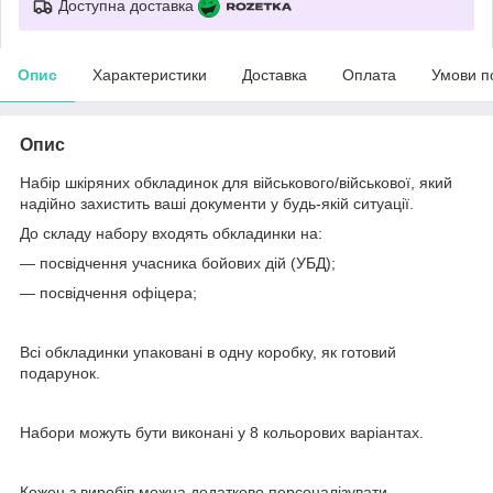
Доступна доставка
Опис
Характеристики
Доставка
Оплата
Умови п
Опис
Набір шкіряних обкладинок для військового/військової, який
надійно захистить ваші документи у будь-якій ситуації.
До складу набору входять обкладинки на:
— посвідчення учасника бойових дій (УБД);
— посвідчення офіцера;
Всі обкладинки упаковані в одну коробку, як готовий
подарунок.
Набори можуть бути виконані у 8 кольорових варіантах.
Кожен з виробів можна додатково персоналізувати