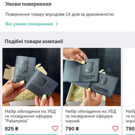
Умови повернення
Повернення товару впродовж 14 днів за домовленістю
Всі умови повернення
Подібні товари компанії
Набір обкладинок на УБД
Набір обкладинок на УБД
Набі
та посвідчення офіцера
та посвідчення офіцера
та п
"Palianytsia"
чорний
чорн
нит
825
790
790
₴
₴