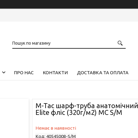
ПРО НАС
КОНТАКТИ
ДОСТАВКА ТА ОПЛАТА
M-Tac шарф-труба анатомічний
Elite фліс (320г/м2) MC S/M
Немає в наявності
Код:
40545008-S/M