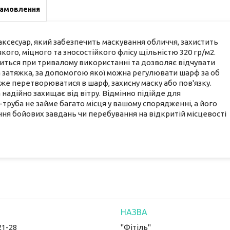
замовлення
аксесуар, який забезпечить маскування обличчя, захистить
якого, міцного та зносостійкого флісу щільністю 320 гр/м2.
титься при тривалому використанні та дозволяє відчувати
а затяжка, за допомогою якої можна регулювати шарф за об
же перетворюватися в шарф, захисну маску або пов'язку.
надійно захищає від вітру. Відмінно підійде для
руба не займе багато місця у вашому спорядженні, а його
ня бойових завдань чи перебування на відкритій місцевості
21-28
"Фітіль"