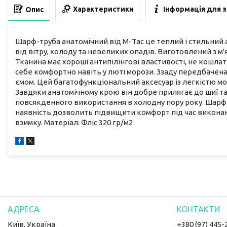
Характеристики
Інформація для 
Опис
Шарф-труба анатомічний від М-Тас це теплий і стильний 
від вітру, холоду та невеликих опадів. Виготовлений з м'
Тканина має хороші антипілінгові властивості, не кошла
себе комфортно навіть у люті морози. Ззаду передбачен
ємом. Цей багатофункціональний аксесуар із легкістю мо
Завдяки анатомічному крою він добре прилягає до шиї та 
повсякденного використання в холодну пору року. Шарф-т
наявність дозволить підвищити комфорт під час виконан
взимку. Матеріал: Фліс 320 гр/м2
Київ, Україна
+380 (97) 445-