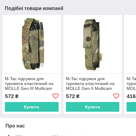
Подібні товари компанії
M-Tac підсумок для
M-Tac підсумок для
M-Ta
турнікета еластичний на
турнікета еластичний на
турн
MOLLE Gen.III Multicam
MOLLE Gen.II Multicam
MOLL
572
572
416
₴
₴
Купити
Купити
Про нас