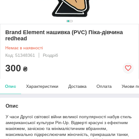
Brand Element нашивка (PVC) Піка-дівчина
redhead
Немає в наявності
Код: 51348361
Роздріб
300
₴
Опис
Характеристики
Доставка
Оплата
Умови п
Опис
У часи Другої світової війни великої популярності набув стиль
американської культури Pin-Up. Відверті красуні з ефектним
макіяжем, зачіскою та мінімалістичним вбранням,
максимально підкреслюючим жіночність, прикрашали танки,