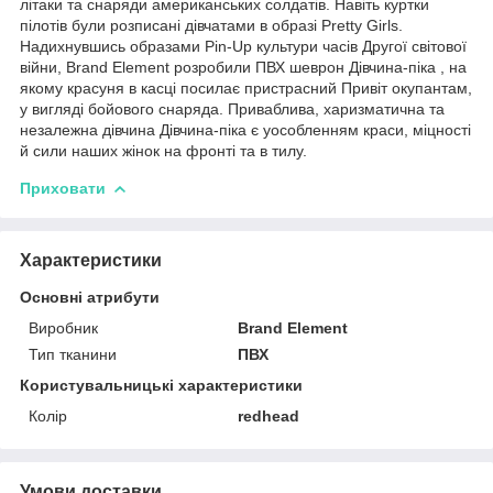
літаки та снаряди американських солдатів. Навіть куртки
пілотів були розписані дівчатами в образі Pretty Girls.
Надихнувшись образами Pin-Up культури часів Другої світової
війни, Brand Element розробили ПВХ шеврон Дівчина-піка , на
якому красуня в касці посилає пристрасний Привіт окупантам,
у вигляді бойового снаряда. Приваблива, харизматична та
незалежна дівчина Дівчина-піка є уособленням краси, міцності
й сили наших жінок на фронті та в тилу.
Приховати
Характеристики
Основні атрибути
Виробник
Brand Element
Тип тканини
ПВХ
Користувальницькі характеристики
Колір
redhead
Умови доставки