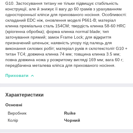
G10. Застосування титану не тільки підвищує стабільність
конструкції, але й знижує її вагу до 60 грамів з урахуванням
односторонньої кліпси для прихованого носіння. Особливості:
складаний EDC ніж, оновлення моделі P661-B; матеріал
клинка преміальна сталь 154СМ; твердість клинка 58-60 HRC
(кріогенна обробка); форма клинка normal blade; тип
заточування прямий; замок Frame Lock; для відкриття
призначений шпеньок; наявність упору під палець для
виконання силових робіт; матеріал руків я склотекстоліт G10 +
титан ТС4; довжина клинка 74 мм; товщина клинка 3.5 мм;
повна довжина ножа у розкритому вигляді 169 мм; вага 60 г;
передбачена металева кліпса для прихованого носіння.
Приховати
Характеристики
Основні
Виробник
Ruike
Колір
Чорний