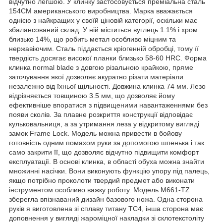
відчутно легшою. У клинку застосовується преміальна сталь
154СМ американського виробництва. Марка вважається
однією з найкращих у своїй ціновій категорії, оскільки має
збалансований склад. У ній міститься вуглець 1.1% і хром
близько 14%, що робить метал особливо міцним та
нержавіючим. Сталь піддається кріогенній обробці, тому її
твердість досягає високої планки близько 58-60 HRC. Форма
клинка normal blade з довгою різальною крайкою, пряме
заточування якої дозволяє акуратно різати матеріали
незалежно від їхньої щільності. Довжина клинка 74 мм. Лезо
відрізняється товщиною 3.5 мм, що дозволяє йому
ефективніше впоратися з підвищеними навантаженнями без
появи сколів. За плавне розкриття конструкції відповідає
кульковальниця, а за утримання леза у відкритому вигляді
замок Frame Lock. Модель можна привести в бойову
готовність одним помахом руки за допомогою шпенька і так
само закрити її, що дозволяє відчутно підвищити комфорт
експлуатації. В основі клинка, в області обуха можна знайти
множинні насічки. Вони виконують функцію упору під палець,
якщо потрібно проколоти твердий предмет або виконати
інструментом особливо важку роботу. Модель M661-TZ
зберегла впізнаваний дизайн базового ножа. Одна сторона
руків я виготовлена зі сплаву титану ТС4, інша сторона має
доповнення у вигляді жароміцної накладки зі склотекстоліту