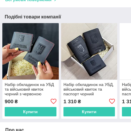
Подібні товари компанії
Набір обкладинок на УБД
Набір обкладинок на УБД,
Набі
та військовий квиток
військовий квиток та
війс
чорний з червоною
паспорт чорний
пасп
ниткою
чер
900
1 310
1 3
₴
₴
Купити
Купити
Про нас