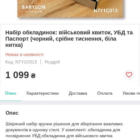
Набір обкладинок: військовий квиток, УБД та
Паспорт (чорний, срібне тиснення, біла
нитка)
Немає в наявності
Код: N7Y1C013
Роздріб
1 099
₴
Опис
Характеристики
Доставка
Оплата
Умови п
Опис
Шкіряний набір зручне рішення для зберігання важливих
документів в одному стилі. У комплекті: обкладинка для
посвідчення УБД обкладинка для військового квитка