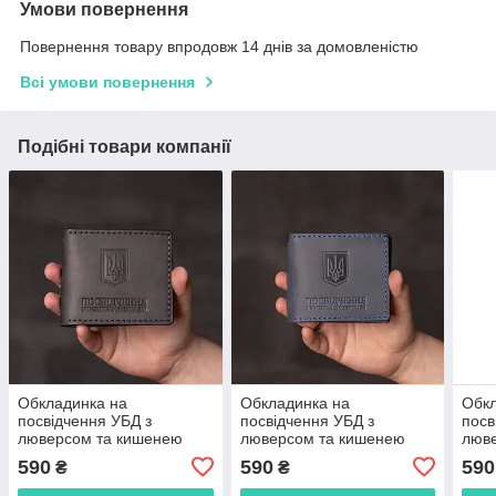
Умови повернення
Повернення товару впродовж 14 днів за домовленістю
Всі умови повернення
Подібні товари компанії
Обкладинка на
Обкладинка на
Обкл
посвідчення УБД з
посвідчення УБД з
посв
люверсом та кишенею
люверсом та кишенею
люв
чорна
темно-синя
чорн
590
590
590
₴
₴