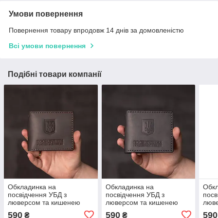
Умови повернення
Повернення товару впродовж 14 днів за домовленістю
Всі умови повернення
Подібні товари компанії
Обкладинка на
Обкладинка на
Обкл
посвідчення УБД з
посвідчення УБД з
посв
люверсом та кишенею
люверсом та кишенею
люв
коричнева
чорна
темн
590
590
590
₴
₴