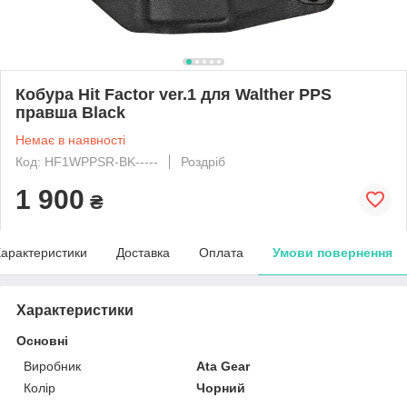
Кобура Hit Factor ver.1 для Walther PPS
правша Black
Немає в наявності
Код: HF1WPPSR-BK-----
Роздріб
1 900
₴
арактеристики
Доставка
Оплата
Умови повернення
Характеристики
Основні
Виробник
Ata Gear
Колір
Чорний