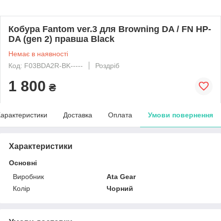
Кобура Fantom ver.3 для Browning DA / FN HP-
DA (gen 2) правша Black
Немає в наявності
Код: F03BDA2R-BK-----
Роздріб
1 800
₴
арактеристики
Доставка
Оплата
Умови повернення
Характеристики
Основні
Виробник
Ata Gear
Колір
Чорний