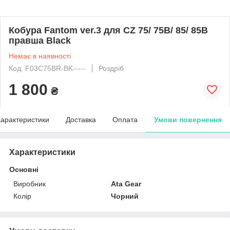
Кобура Fantom ver.3 для CZ 75/ 75B/ 85/ 85B
правша Black
Немає в наявності
Код: F03C75BR-BK-----
Роздріб
1 800
₴
арактеристики
Доставка
Оплата
Умови повернення
Характеристики
Основні
Виробник
Ata Gear
Колір
Чорний