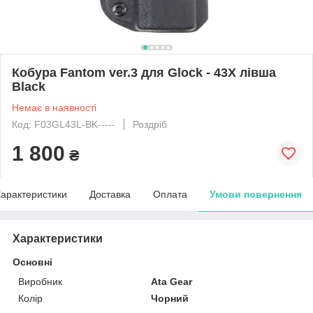
Кобура Fantom ver.3 для Glock - 43X лівша
Black
Немає в наявності
Код: F03GL43L-BK-----
Роздріб
1 800
₴
арактеристики
Доставка
Оплата
Умови повернення
Характеристики
Основні
Виробник
Ata Gear
Колір
Чорний