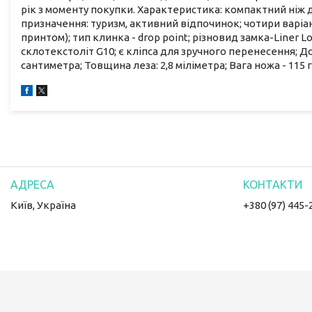
рік з моменту покупки. Характеристика: компактний ніж 
призначення: туризм, активний відпочинок; чотири варіант
принтом); тип клинка - drop point; різновид замка-Liner L
склотекстоліт G10; є кліпса для зручного перенесення; Д
сантиметра; Товщина леза: 2,8 міліметра; Вага ножа - 115 гр
Київ, Україна
+380 (97) 445-