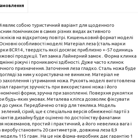
замовлення
04 являє собою туристичний варіант для щоденного
расним помічником в самих різних видах активного
пікніків на відкритому повітрі. Кишеньковий формат моделі
 Основні особливості моделі: Матеріал леза (сталь марки
арки 8CR14 , твердість якої досягає приблизно +-57 одиниць
жової продукції. Тип замка Лайнерний замок . Форма клинка
дмінні ріжучі і проникаючі здібності. Дуже часто клинок
ичного призначення. Заточення леза гладко. Сталь ножа буде
огляді за ним у користувача не виникне. Матеріал не
ого захоплення і утримання ножа. Рукоять моделі виготовлена
іал гарантує зручність при використанні ножа і його
гономічної форми, зручна при захопленні. Поверхня рукоятки
при будь-яких умовах. Металева кліпса дозволяє фіксувати
ти до сумки. Передбачено отвір для темляка. Модель
зелений, сірий, ще є спеціальна версія обмеженої партії з
ріантів дизайну буде оцінено по достоїнству фанатами
я ножеманов, простий і практичний, а його невелика вага і
виробу становить 20 сантиметрів , довжина леза 8,9
 модель 115 грам . На це ніж фірма-виробник дає гарантію 1