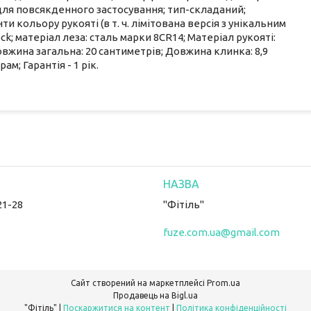
для повсякденного застосування; тип-складаний;
и кольору рукояті (в т. ч. лімітована версія з унікальним
ock; матеріал леза: сталь марки 8CR14; Матеріал рукояті:
овжина загальна: 20 сантиметрів; Довжина клинка: 8,9
ам; Гарантія - 1 рік.
21-28
"Фітіль"
fuze.com.ua@gmail.com
Сайт створений на маркетплейсі
Prom.ua
Продавець на Bigl.ua
"Фітіль" |
Поскаржитися на контент
|
Політика конфіденційності