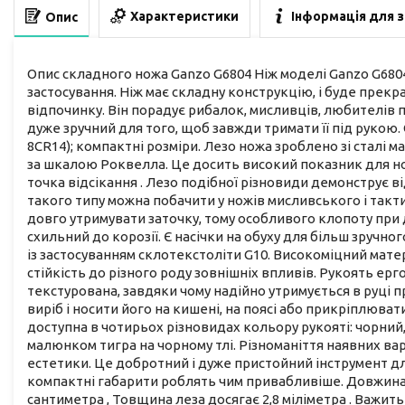
Характеристики
Інформація для 
Опис
Опис складного ножа Ganzo G6804 Ніж моделі Ganzo G68
застосування. Ніж має складну конструкцію, і буде прек
відпочинку. Він порадує рибалок, мисливців, любителів 
дуже зручний для того, щоб завжди тримати її під рукою.
8CR14); компактні розміри. Лезо ножа зроблено зі сталі м
за шкалою Роквелла. Це досить високий показник для но
точка відсікання . Лезо подібної різновиди демонструє ві
такого типу можна побачити у ножів мисливського і такт
довго утримувати заточку, тому особливого клопоту при д
схильний до корозії. Є насічки на обуху для більш зручн
із застосуванням склотекстоліти G10. Високоміцний матер
стійкість до різного роду зовнішніх впливів. Рукоять ер
текстурована, завдяки чому надійно утримується в руці 
виріб і носити його на кишені, на поясі або прикріплюва
доступна в чотирьох різновидах кольору рукояті: чорний, 
малюнком тигра на чорному тлі. Різноманіття наявних ва
естетики. Це добротний і дуже пристойний інструмент дл
компактні габарити роблять чим привабливіше. Довжина 
сантиметра , Товщина леза досягає 2,8 міліметра . Важить