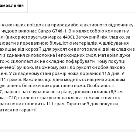
замовлення
-яких інших поїздок на природу або ж активного відпочинку
ь чудово виконає Ganzo G746-1. Він являє собою компактну
і (використовується марка 440С). Заточений ніж гладко, за
ацювати з переважною більшістю матеріалів. А шліфування
хищає від корозії. Для рукоятки виготовлені дві накладки з
ті з'єднання скловолокна і епоксидних смол. Матеріал дуже
ого ж, склопластик не складно пофарбувати. Тому покупці
нчевої ручкою. В кожному разі, до рукоятки обов'язково
ені. У складеному стані розмір ножа дорівнює 11,5 див. У
ь 111 грамів. Важливо, що дана модель оснащена хорошим
ує рівень безпеки використання ножа. Особливості:
варіант заточування леза plain; довжина клинка 8,5 см;
 з G10; сталева страхувальна кліпса; темляк і свисток
ага ножа становить 111 грам. Гарантія: З дня покупки,
тися по гарантії.