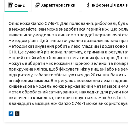
Характеристики
Інформація для 
Опис
Опис ножа Ganzo G746-1: Для полювання, риболовлі, будь
в межах міста, вам може знадобитися гарний ніж. Цю рол
кишенькову модель з клинком з твердої нержавіючої стал
методом plain. Цей тип заточування дозволяє вільно пр
методом сатинування робить лезо гладким і додатково за
G10. Це сучасний різновид пластику, отримана в результа
міцний і стійкий до більшості негативних факторів. До т
можуть вибирати між ножами з чорною, зеленої та помара
прикручена кліпса, щоб фіксувати ніж у кишені або на рем
відкритому, габарити збільшуються до 20 см. ніж Важит
штифтовим замком. Він регулює положення леза і підвищ
кишенькова модель ножа; нержавіючий метал марки 440С; 
метал оброблений сатинуванням; накладки для ручки ножа
включені в комплект; використовується замок Axis Lock; в
дванадцять місяців ніж Ganzo G746-1 може використовува