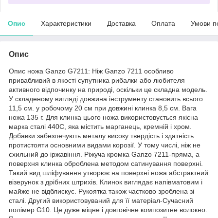
Опис
Характеристики
Доставка
Оплата
Умови п
Опис
Опис ножа Ganzo G7211: Ніж Ganzo 7211 особливо
привабливий в якості супутника рибалки або любителя
активного відпочинку на природі, оскільки це складна модель.
У складеному вигляді довжина інструменту становить всього
11,5 см. у робочому 20 см при довжині клинка 8,5 см. Вага
ножа 135 г. Для клинка цього ножа використовується якісна
марка сталі 440С, яка містить марганець, кремній і хром.
Добавки забезпечують металу високу твердість і здатність
протистояти основними видами корозії. У тому числі, ніж не
схильний до іржавіння. Ріжуча кромка Ganzo 7211-пряма, а
поверхня клинка оброблена методом сатинування поверхні.
Такий вид шліфування утворює на поверхні ножа абстрактний
візерунок з дрібних штрихів. Клинок виглядає напівматовим і
майже не відблискує. Рукоятка також частково зроблена зі
сталі. Другий використовуваний для її матеріал-Сучасний
полімер G10. Це дуже міцне і довговічне композитне волокно.