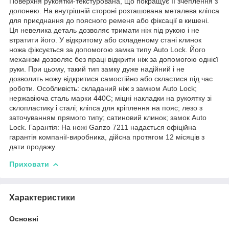
Поверхня рукоятки-текстурована, що покращує її зчеплення з
долонею. На внутрішній стороні розташована металева кліпса
для приєднання до поясного ременя або фіксації в кишені.
Ця невелика деталь дозволяє тримати ніж під рукою і не
втратити його. У відкритому або складеному стані клинок
ножа фіксується за допомогою замка типу Auto Lock. Його
механізм дозволяє без праці відкрити ніж за допомогою однієї
руки. При цьому, такий тип замку дуже надійний і не
дозволить ножу відкритися самостійно або скластися під час
роботи. Особливість: складаний ніж з замком Auto Lock;
нержавіюча сталь марки 440С; міцні накладки на рукоятку зі
склопластику і сталі; кліпса для кріплення на пояс; лезо з
заточуванням прямого типу; сатиновий клинок; замок Auto
Lock. Гарантія: На ножі Ganzo 7211 надається офіційна
гарантія компанії-виробника, дійсна протягом 12 місяців з
дати продажу.
Приховати
Характеристики
Основні