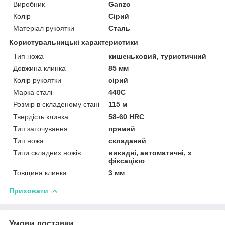
Виробник
Ganzo
Колір
Сірий
Матеріал рукоятки
Сталь
Користувальницькі характеристики
Тип ножа
кишеньковий, туристичний
Довжина клинка
85 мм
Колір рукоятки
сірий
Марка сталі
440C
Розмір в складеному стані
115 м
Твердість клинка
58-60 HRC
Тип заточування
прямий
Тип ножа
складаний
Типи складних ножів
викидні, автоматичні, з
фіксацією
Товщина клинка
3 мм
Приховати
Умови доставки