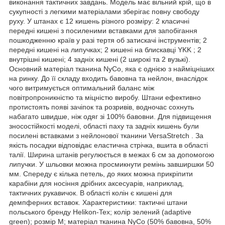
виконання тактичних завдань. Модель має вільний крій, що в
сукупності з легкими матеріалами зберігає повну свободу
руху. У штанах є 12 кишень різного розміру: 2 класичні
передні кишені з посиленими вставками для запобігання
пошкодженню країв у разі тертя об затискачі інструментів; 2
передні кишені на липучках; 2 кишені на блискавці YKK ; 2
внутрішні кишені; 4 задніх кишені (2 широкі та 2 вузькі).
Основний матеріал тканина NyCo, яка є однією з найміцніших
на ринку. До її складу входить бавовна та нейлон, внаслідок
чого витримується оптимальний баланс між
повітропроникністю та міцністю виробу. Штани ефективно
протистоять появі зачіпок та розривів, водночас сохнуть
набагато швидше, ніж одяг зі 100% бавовни. Для підвищення
зносостійкості моделі, області паху та задніх кишень були
посилені вставками з нейлонової тканини VersaStretch . За
якість посадки відповідає еластична стрічка, вшита в області
талії. Ширина штанів регулюється в межах 6 см за допомогою
липучки. У шльовки можна просмикнути ремінь завширшки 50
мм. Спереду є кілька петель, до яких можна прикріпити
карабіни для носіння дрібних аксесуарів, наприклад,
тактичних рукавичок. В області колін є кишені для
демпферних вставок. Характеристики: тактичні штани
польського бренду Helikon-Tex; колір зелений (adaptive
green); розмір M; матеріал тканина NyCo (50% бавовна, 50%