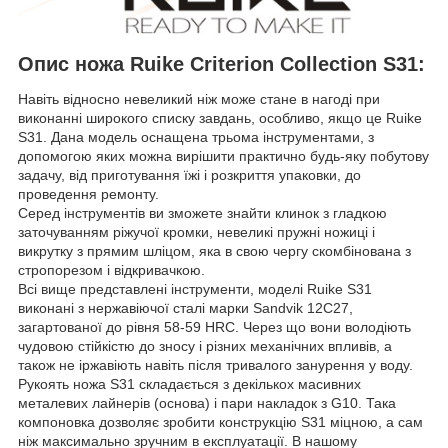
Опис ножа Ruike Criterion Collection S31:
Навіть відносно невеликий ніж може стане в нагоді при
виконанні широкого списку завдань, особливо, якщо це Ruike
S31. Дана модель оснащена трьома інструментами, з
допомогою яких можна вирішити практично будь-яку побутову
задачу, від приготування їжі і розкриття упаковки, до
проведення ремонту.
Серед інструментів ви зможете знайти клинок з гладкою
заточуванням ріжучої кромки, невеликі пружні ножиці і
викрутку з прямим шліцом, яка в свою чергу скомбінована з
стропорезом і відкривачкою.
Всі вище представлені інструменти, моделі Ruike S31
виконані з нержавіючої сталі марки Sandvik 12C27,
загартованої до рівня 58-59 HRC. Через що вони володіють
чудовою стійкістю до зносу і різних механічних впливів, а
також не іржавіють навіть після тривалого занурення у воду.
Рукоять ножа S31 складається з декількох масивних
металевих лайнерів (основа) і пари накладок з G10. Така
компоновка дозволяє зробити конструкцію S31 міцною, а сам
ніж максимально зручним в експлуатації. В нашому