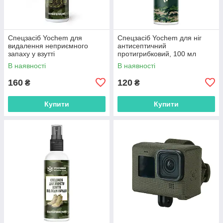
Спецзасіб Yochem для
Спецзасіб Yochem для ніг
видалення неприємного
антисептичний
запаху у взутті
протигрибковий, 100 мл
(антибактеріальний), 100 мл
В наявності
В наявності
160
120
₴
₴
Купити
Купити