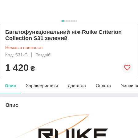
Багатофункціональний ніж Ruike Criterion
Collection S31 зелений
Немає в наявності
Код: S31-G
Роздріб
1 420
₴
Опис
Характеристики
Доставка
Оплата
Умови п
Опис