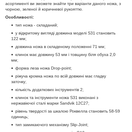
асортименті ви зможете знайти три варіанти даного ножа, з
чорною, зеленої й коричневої рукояттю.
Особливості:
тип ножа - складаний;
у відкритому вигляді довжина моделі S31 становить
122 мм;
довжина ножа в складеному положенні 71 мм;
клинок має довжину 53 мм і товщину біля обуха 2,0
мм;
форма леза ножа Drop-point;
ріжуча кромка ножа по всій довжині має гладку
заточку;
кількість додаткових інструментів 2;
клинок та інструменти ножа S31 виконані з
нержавіючої сталі марки Sandvik 12C27;
рівень твердості за шкалою Роквелла становить 58-59
одиниць;
тип замикаючого механізму Slip-Joint;