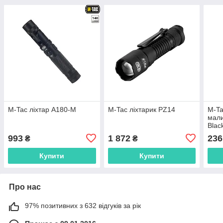
M-Tac ліхтар A180-M
M-Tac ліхтарик PZ14
M-Ta
мали
Blac
993
1 872
236
₴
₴
Купити
Купити
Про нас
97% позитивних з 632 відгуків за рік