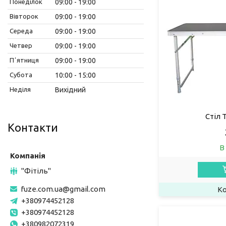
Понеділок
09:00
19:00
Вівторок
09:00
19:00
Середа
09:00
19:00
Четвер
09:00
19:00
Пʼятниця
09:00
19:00
Субота
10:00
15:00
Неділя
Вихідний
Стіл 
Контакти
В
"Фітіль"
fuze.com.ua@gmail.com
+380974452128
+380974452128
+380982072319