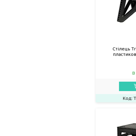
Стілець Tr
пластиков
В
T