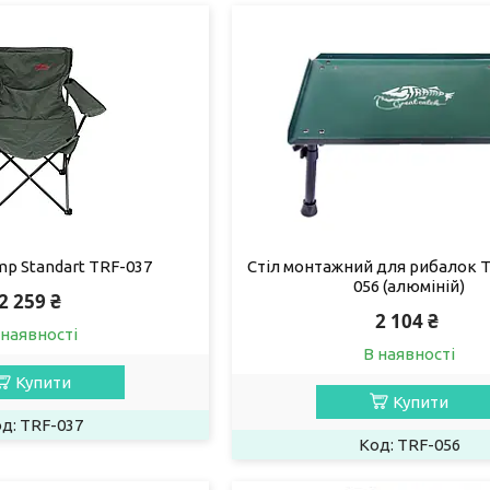
mp Standart TRF-037
Стіл монтажний для рибалок 
056 (алюміній)
2 259 ₴
2 104 ₴
 наявності
В наявності
Купити
Купити
TRF-037
TRF-056