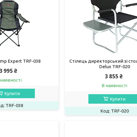
amp Expert TRF-038
Стілець директорський зі ст
Delux TRF-020
3 995 ₴
3 855 ₴
 наявності
В наявності
Купити
Купити
TRF-038
TRF-020