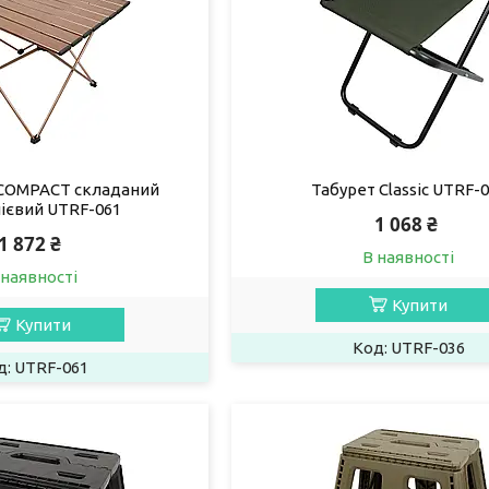
 COMPACT складаний
Табурет Classic UTRF-
ієвий UTRF-061
1 068 ₴
1 872 ₴
В наявності
 наявності
Купити
Купити
UTRF-036
UTRF-061