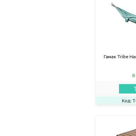
Гамак Tribe H
В
T