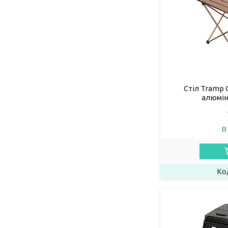
Стіл Tramp
алюмін
В