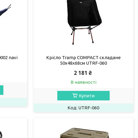
002 navi
Крісло Tramp COMPACT складане
50х48х68см UTRF-060
2 181 ₴
В наявності
Купити
UTRF-060